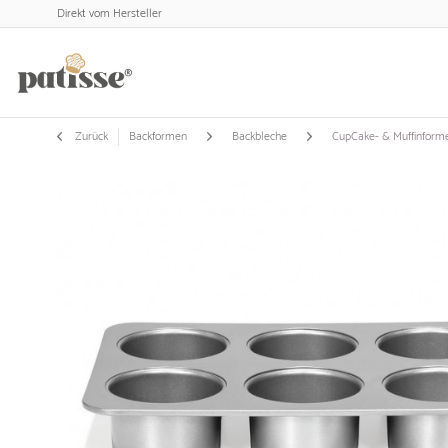
Direkt vom Hersteller
Zurück
Backformen
Backbleche
CupCake- & Muffinform