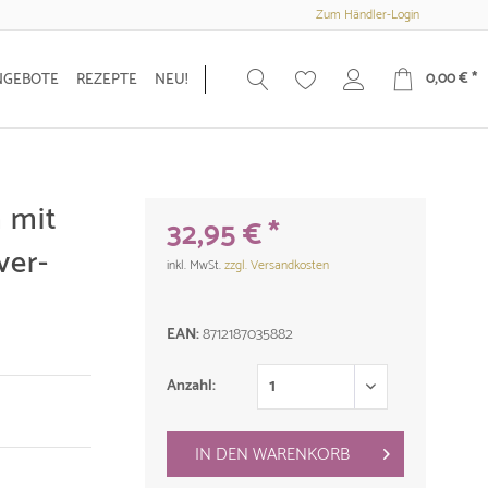
Zum Händler-Login
0,00 € *
NGEBOTE
REZEPTE
NEU!
 mit
32,95 € *
ver-
inkl. MwSt.
zzgl. Versandkosten
EAN:
8712187035882
Anzahl:
IN DEN
WARENKORB