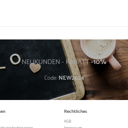
NEUKUNDEN - RABATT
-10%
Code:
NEW2024
nen
Rechtliches
AGB