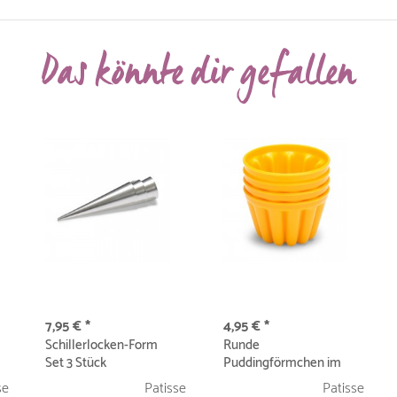
Das könnte dir gefallen
7,95 € *
4,95 € *
Schillerlocken-Form
Runde
Set 3 Stück
Puddingförmchen im
Set 4-teilig
se
Patisse
Patisse