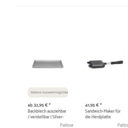
Weitere Auswahlmöglichkeiten
ab 32,95 € *
41,95 € *
Backblech ausziehbar
Sandwich-Maker für
/ verstellbar | Silver-
die Herdplatte
Top
antihaft
Patisse
Patis