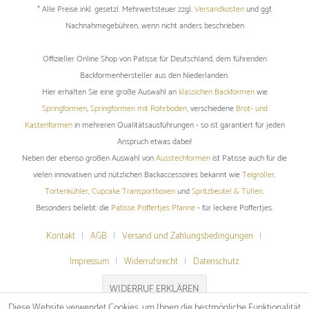
* Alle Preise inkl. gesetzl. Mehrwertsteuer zzgl.
Versandkosten
und ggf.
Nachnahmegebühren, wenn nicht anders beschrieben
Offizieller Online Shop von Patisse für Deutschland, dem führenden
Backformenhersteller aus den Niederlanden.
Hier erhalten Sie eine große Auswahl an
klassichen Backformen
wie
Springformen
,
Springformen mit Rohrboden
, verschiedene
Brot- und
Kastenformen
in mehreren Qualitätsausführungen - so ist garantiert für jeden
Anspruch etwas dabei!
Neben der ebenso großen Auswahl von
Ausstechformen
ist Patisse auch für die
vielen innovativen und nützlichen Backaccessoires bekannt wie
Teigroller
,
Tortenkühler
,
Cupcake Transportboxen
und
Spritzbeutel & Tüllen
.
Besonders beliebt: die
Patisse Poffertjes Pfanne
- für leckere Poffertjes.
Kontakt
AGB
Versand und Zahlungsbedingungen
Impressum
Widerrufsrecht
Datenschutz
WIDERRUF ERKLÄREN
Diese Website verwendet Cookies, um Ihnen die bestmögliche Funktionalität