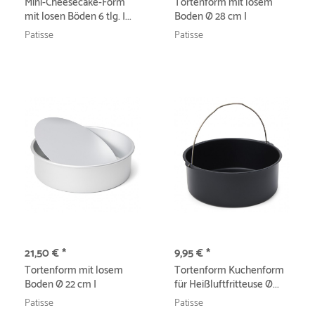
Mini-Cheesecake-Form
Tortenform mit losem
mit losen Böden 6 tlg. |...
Boden Ø 28 cm I
Professional
Patisse
Patisse
21,50 € *
9,95 € *
Tortenform mit losem
Tortenform Kuchenform
Boden Ø 22 cm I
für Heißluftfritteuse Ø...
Professional
Patisse
Patisse