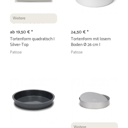
Weitere
Auswahlmöglichkeiten
ab 19,50 € *
24,50 € *
Tortenform quadratisch |
Tortenform mit losem
Silver-Top
Boden Ø 26 cm I
Professional
Patisse
Patisse
Weitere