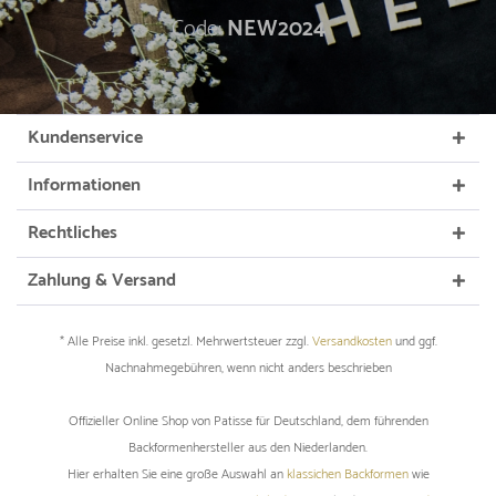
Code:
NEW2024
Kundenservice
Informationen
Rechtliches
Zahlung & Versand
* Alle Preise inkl. gesetzl. Mehrwertsteuer zzgl.
Versandkosten
und ggf.
Nachnahmegebühren, wenn nicht anders beschrieben
Offizieller Online Shop von Patisse für Deutschland, dem führenden
Backformenhersteller aus den Niederlanden.
Hier erhalten Sie eine große Auswahl an
klassichen Backformen
wie