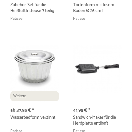
Zubehör-Set für die
Tortenform mit losem
Heißluftfritteuse 7 teilig
Boden Ø 26 cm I
Professional
Patisse
Patisse
Weitere
Auswahlmöglichkeiten
ab 37,95 € *
41,95 € *
Wasserbadform verzinnt
Sandwich-Maker für die
Herdplatte antihaft
Patisse
Patisse