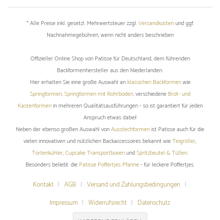
* Alle Preise inkl. gesetzl. Mehrwertsteuer zzgl.
Versandkosten
und ggf.
Nachnahmegebühren, wenn nicht anders beschrieben
Offizieller Online Shop von Patisse für Deutschland, dem führenden
Backformenhersteller aus den Niederlanden.
Hier erhalten Sie eine große Auswahl an
klassichen Backformen
wie
Springformen
,
Springformen mit Rohrboden
, verschiedene
Brot- und
Kastenformen
in mehreren Qualitätsausführungen - so ist garantiert für jeden
Anspruch etwas dabei!
Neben der ebenso großen Auswahl von
Ausstechformen
ist Patisse auch für die
vielen innovativen und nützlichen Backaccessoires bekannt wie
Teigroller
,
Tortenkühler
,
Cupcake Transportboxen
und
Spritzbeutel & Tüllen
.
Besonders beliebt: die
Patisse Poffertjes Pfanne
- für leckere Poffertjes.
Kontakt
AGB
Versand und Zahlungsbedingungen
Impressum
Widerrufsrecht
Datenschutz