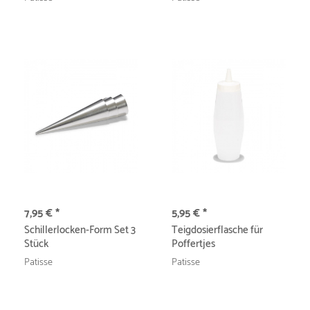
7,95 € *
5,95 € *
Schillerlocken-Form Set 3
Teigdosierflasche für
Stück
Poffertjes
Patisse
Patisse