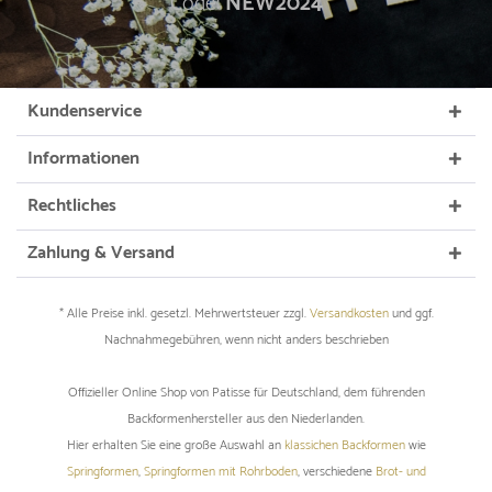
Code:
NEW2024
Kundenservice
Informationen
Rechtliches
Zahlung & Versand
* Alle Preise inkl. gesetzl. Mehrwertsteuer zzgl.
Versandkosten
und ggf.
Nachnahmegebühren, wenn nicht anders beschrieben
Offizieller Online Shop von Patisse für Deutschland, dem führenden
Backformenhersteller aus den Niederlanden.
Hier erhalten Sie eine große Auswahl an
klassichen Backformen
wie
Springformen
,
Springformen mit Rohrboden
, verschiedene
Brot- und