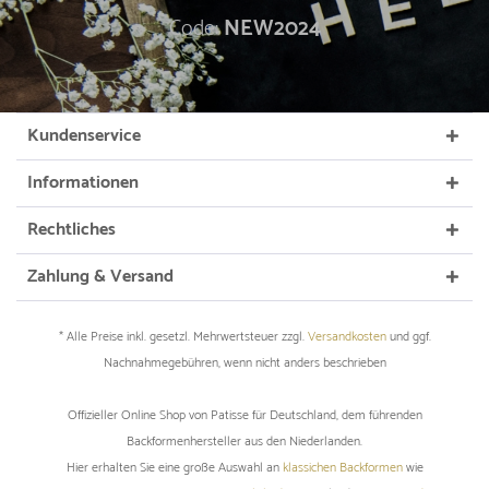
Code:
NEW2024
Kundenservice
Informationen
Rechtliches
Zahlung & Versand
* Alle Preise inkl. gesetzl. Mehrwertsteuer zzgl.
Versandkosten
und ggf.
Nachnahmegebühren, wenn nicht anders beschrieben
Offizieller Online Shop von Patisse für Deutschland, dem führenden
Backformenhersteller aus den Niederlanden.
Hier erhalten Sie eine große Auswahl an
klassichen Backformen
wie