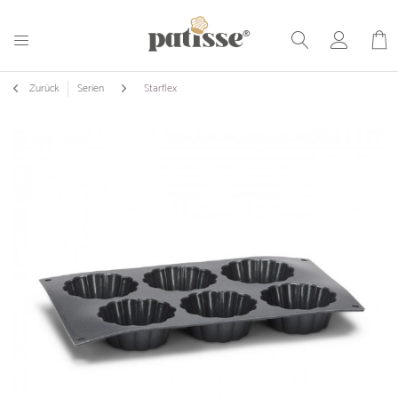
Zurück
Serien
Starflex