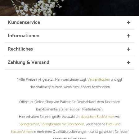
Kundenservice
Informationen
Rechtliches
Zahlung & Versand
* Alle Preise inkl. gesetzl. Mehrwertsteuer zzgl.
Versandkosten
und ggf.
Nachnahmegebühren, wenn nicht anders beschrieben
Offizieller Online Shop von Patisse für Deutschland, dem führenden
Backformenhersteller aus den Niederlanden.
Hier erhalten Sie eine große Auswahl an
klassichen Backformen
wie
Springformen
,
Springformen mit Rohrboden
, verschiedene
Brot- und
Kastenformen
in mehreren Qualitätsausführungen - so ist garantiert für jeden