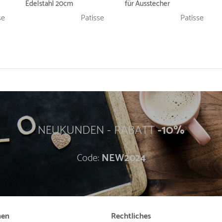
Edelstahl 20cm
für Ausstecher
se
Patisse
Patisse
NEUKUNDEN - RABATT
-10%
Code:
NEW2024
nen
Rechtliches