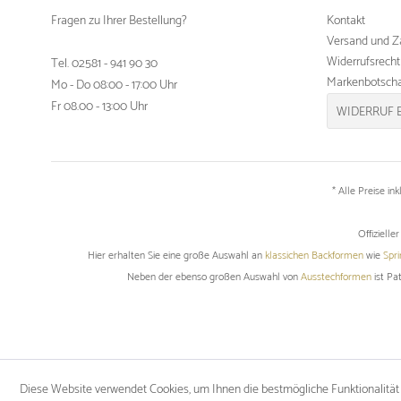
Fragen zu Ihrer Bestellung?
Kontakt
Versand und Z
Widerrufsrecht
Tel. 02581 - 941 90 30
Markenbotscha
Mo - Do 08:00 - 17:00 Uhr
Fr 08.00 - 13:00 Uhr
WIDERRUF 
* Alle Preise in
Offiziell
Hier erhalten Sie eine große Auswahl an
klassichen Backformen
wie
Spr
Neben der ebenso großen Auswahl von
Ausstechformen
ist Pa
Diese Website verwendet Cookies, um Ihnen die bestmögliche Funktionalität