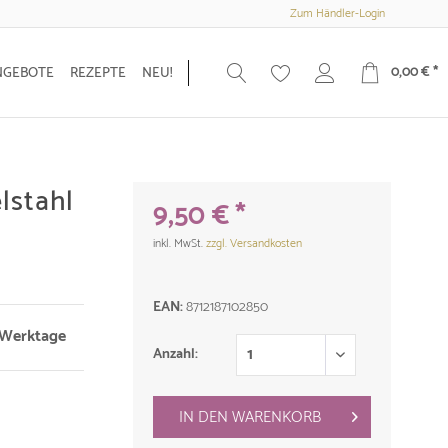
Zum Händler-Login
0,00 € *
NGEBOTE
REZEPTE
NEU!
lstahl
9,50 € *
inkl. MwSt.
zzgl. Versandkosten
EAN:
8712187102850
3 Werktage
Anzahl:
IN DEN
WARENKORB