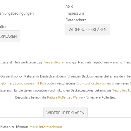
AGB
ahlungsbedingungen
Impressum
Datenschutz
fter
WIDERRUF ERKLÄREN
ERKLÄREN
kl. gesetzl. Mehrwertsteuer zzgl.
Versandkosten
und ggf. Nachnahmegebühren, wenn nicht and
er Online Shop von Patisse für Deutschland, dem führenden Backformenhersteller aus den Nie
ingformen
,
Springformen mit Rohrboden
, verschiedene
Brot- und Kastenformen
in mehreren Q
tisse auch für die vielen innovativen und nützlichen Backaccessoires bekannt wie
Teigroller
,
To
Besonders beliebt: die
Patisse Poffertjes Pfanne
- für leckere Poffertjes.
WIDERRUF ERKLÄREN
 bieten zu können.
Mehr Informationen