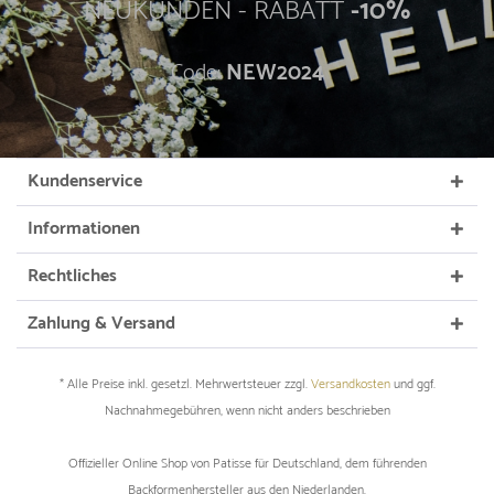
NEUKUNDEN - RABATT
-10%
Code:
NEW2024
Kundenservice
Informationen
Rechtliches
Zahlung & Versand
* Alle Preise inkl. gesetzl. Mehrwertsteuer zzgl.
Versandkosten
und ggf.
Nachnahmegebühren, wenn nicht anders beschrieben
Offizieller Online Shop von Patisse für Deutschland, dem führenden
Backformenhersteller aus den Niederlanden.