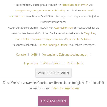
Hier erhalten Sie eine große Auswahl an
klassichen Backformen
wie
Springformen
,
Springformen mit Rohrboden
, verschiedene
Brot- und
Kastenformen
in mehreren Qualitätsausführungen - so ist garantiert für jeden
Anspruch etwas dabei!
Neben der ebenso großen Auswahl von
Ausstechformen
ist Patisse auch für die
vielen innovativen und nützlichen Backaccessoires bekannt wie
Teigroller
,
Tortenkühler
,
Cupcake Transportboxen
und
Spritzbeutel & Tüllen
.
Besonders beliebt: die
Patisse Poffertjes Pfanne
- für leckere Poffertjes.
Kontakt
AGB
Versand und Zahlungsbedingungen
Impressum
Widerrufsrecht
Datenschutz
WIDERRUF ERKLÄREN
Diese Website verwendet Cookies, um Ihnen die bestmögliche Funktionalität
bieten zu können.
Mehr Informationen
OK, VERSTANDEN