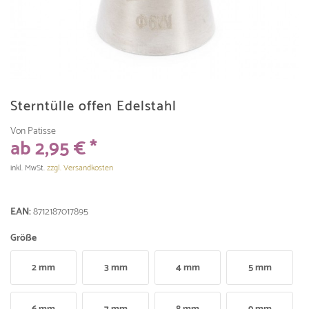
Sterntülle offen Edelstahl
Von Patisse
ab 2,95 € *
inkl. MwSt.
zzgl. Versandkosten
EAN:
8712187017895
Größe
2 mm
3 mm
4 mm
5 mm