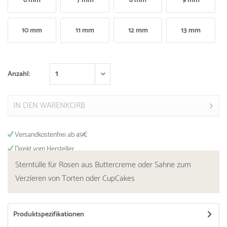
6 mm
7 mm
8 mm
9 mm
10 mm
11 mm
12 mm
13 mm
Anzahl:
IN DEN
WARENKORB
Versandkostenfrei ab 49€
Direkt vom Hersteller
Sterntülle für Rosen aus Buttercreme oder Sahne zum
Verzieren von Torten oder CupCakes
Produktspezifikationen