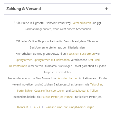
Zahlung & Versand
* Alle Preise inkl. gesetzl. Mehrwertsteuer zzgl.
Versandkosten
und ggf.
Nachnahmegebühren, wenn nicht anders beschrieben
Offizieller Online Shop von Patisse für Deutschland, dem führenden
Backformenhersteller aus den Niederlanden.
Hier erhalten Sie eine große Auswahl an
klassichen Backformen
wie
Springformen
,
Springformen mit Rohrboden
, verschiedene
Brot- und
Kastenformen
in mehreren Qualitätsausführungen - so ist garantiert für jeden
Anspruch etwas dabei!
Neben der ebenso großen Auswahl von
Ausstechformen
ist Patisse auch für die
vielen innovativen und nützlichen Backaccessoires bekannt wie
Teigroller
,
Tortenkühler
,
Cupcake Transportboxen
und
Spritzbeutel & Tüllen
.
Besonders beliebt: die
Patisse Poffertjes Pfanne
- für leckere Poffertjes.
Kontakt
AGB
Versand und Zahlungsbedingungen