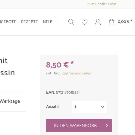
Zum Händler-Login
0,00 € *
NGEBOTE
REZEPTE
NEU!
it
8,50 € *
ssin
inkl. MwSt.
zzgl. Versandkosten
EAN:
8712187018441
3 Werktage
Anzahl:
IN DEN
WARENKORB