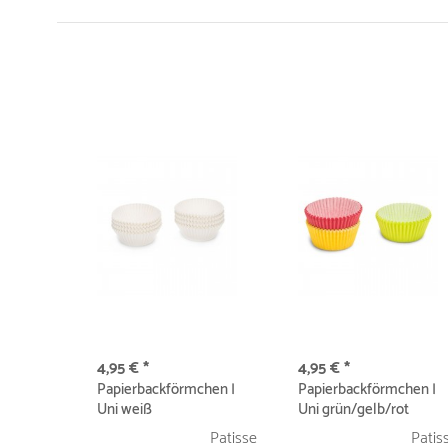
4,95 € *
4,95 € *
Papierbackförmchen |
Papierbackförmchen |
Uni weiß
Uni grün/gelb/rot
Patisse
Patis