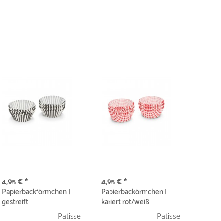
4,95 € *
4,95 € *
Papierbackförmchen |
Papierbackörmchen |
gestreift
kariert rot/weiß
schwarz/weiß
Patisse
Patisse