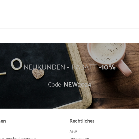
NEUKUNDEN - RABATT
-10%
Code:
NEW2024
nen
Rechtliches
AGB