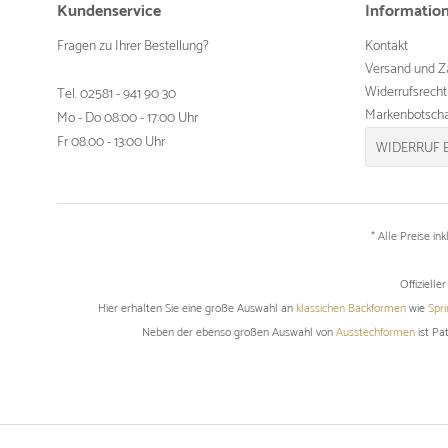
Kundenservice
Informatio
Fragen zu Ihrer Bestellung?
Kontakt
Versand und Z
Widerrufsrecht
Tel. 02581 - 941 90 30
Markenbotscha
Mo - Do 08:00 - 17:00 Uhr
Fr 08.00 - 13:00 Uhr
WIDERRUF 
* Alle Preise in
Offiziell
Hier erhalten Sie eine große Auswahl an
klassichen Backformen
wie
Spr
Neben der ebenso großen Auswahl von
Ausstechformen
ist Pa