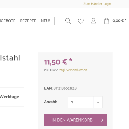
Zum Händler-Login
0,00 € *
NGEBOTE
REZEPTE
NEU!
stahl
11,50 € *
inkl. MwSt.
zzgl. Versandkosten
EAN:
8712187021328
3 Werktage
Anzahl:
IN DEN
WARENKORB