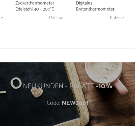
Zuckerthermometer
Digitales
Edelstahl 40 – 200°C
Bratenthermometer
se
Patisse
Patisse
NEUKUNDEN - RABATT
-10%
Code:
NEW2024