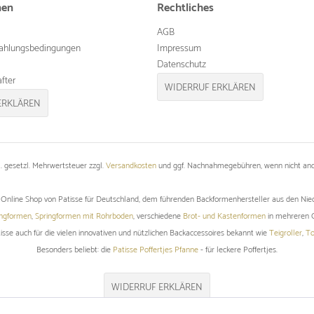
nen
Rechtliches
AGB
ahlungsbedingungen
Impressum
Datenschutz
fter
WIDERRUF ERKLÄREN
ERKLÄREN
kl. gesetzl. Mehrwertsteuer zzgl.
Versandkosten
und ggf. Nachnahmegebühren, wenn nicht and
er Online Shop von Patisse für Deutschland, dem führenden Backformenhersteller aus den Nie
ingformen
,
Springformen mit Rohrboden
, verschiedene
Brot- und Kastenformen
in mehreren Q
tisse auch für die vielen innovativen und nützlichen Backaccessoires bekannt wie
Teigroller
,
To
Besonders beliebt: die
Patisse Poffertjes Pfanne
- für leckere Poffertjes.
WIDERRUF ERKLÄREN