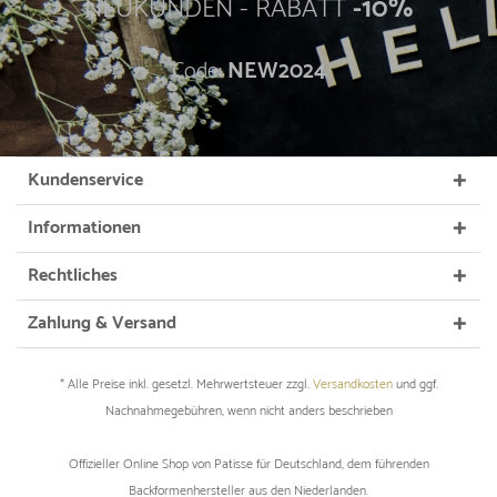
NEUKUNDEN - RABATT
-10%
Code:
NEW2024
Kundenservice
Informationen
Rechtliches
Zahlung & Versand
* Alle Preise inkl. gesetzl. Mehrwertsteuer zzgl.
Versandkosten
und ggf.
Nachnahmegebühren, wenn nicht anders beschrieben
Offizieller Online Shop von Patisse für Deutschland, dem führenden
Backformenhersteller aus den Niederlanden.