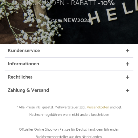
NEUKUNDEN - RABATT
-10%
Code:
NEW2024
Kundenservice
Informationen
Rechtliches
Zahlung & Versand
* Alle Preise inkl. gesetzl. Mehrwertsteuer zzgl.
Versandkosten
und ggf.
Nachnahmegebühren, wenn nicht anders beschrieben
Offizieller Online Shop von Patisse für Deutschland, dem führenden
Backformenhersteller aus den Niederlanden.