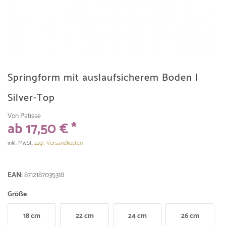
Springform mit auslaufsicherem Boden |
Silver-Top
Von Patisse
ab 17,50 € *
inkl. MwSt.
zzgl. Versandkosten
EAN:
8712187035318
Größe
18 cm
22 cm
24 cm
26 cm