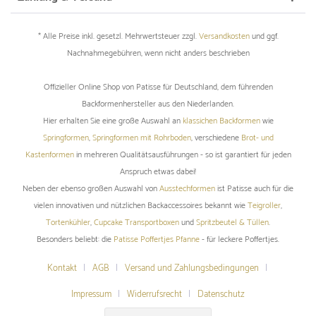
* Alle Preise inkl. gesetzl. Mehrwertsteuer zzgl.
Versandkosten
und ggf.
Nachnahmegebühren, wenn nicht anders beschrieben
Offizieller Online Shop von Patisse für Deutschland, dem führenden
Backformenhersteller aus den Niederlanden.
Hier erhalten Sie eine große Auswahl an
klassichen Backformen
wie
Springformen
,
Springformen mit Rohrboden
, verschiedene
Brot- und
Kastenformen
in mehreren Qualitätsausführungen - so ist garantiert für jeden
Anspruch etwas dabei!
Neben der ebenso großen Auswahl von
Ausstechformen
ist Patisse auch für die
vielen innovativen und nützlichen Backaccessoires bekannt wie
Teigroller
,
Tortenkühler
,
Cupcake Transportboxen
und
Spritzbeutel & Tüllen
.
Besonders beliebt: die
Patisse Poffertjes Pfanne
- für leckere Poffertjes.
Kontakt
AGB
Versand und Zahlungsbedingungen
Impressum
Widerrufsrecht
Datenschutz