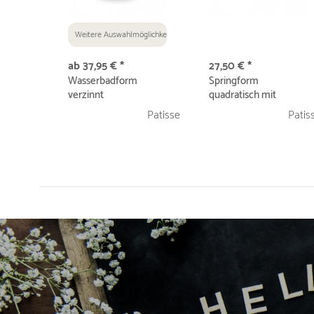
Weitere Auswahlmöglichkeiten
ab 37,95 € *
27,50 € *
Wasserbadform
Springform
verzinnt
quadratisch mit
hohem Rand 18 x 18...
Patisse
Patis