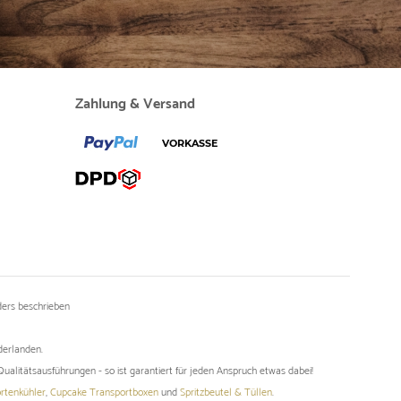
Zahlung & Versand
ers beschrieben
derlanden.
ualitätsausführungen - so ist garantiert für jeden Anspruch etwas dabei!
rtenkühler
,
Cupcake Transportboxen
und
Spritzbeutel & Tüllen
.