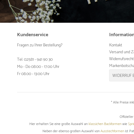
Kundenservice
Informatio
Fragen zu Ihrer Bestellung?
Kontakt
Versand und Z
Widerrufsrecht
Tel. 02581 - 941 90 30
Markenbotscha
Mo - Do 08:00 - 17:00 Uhr
Fr 08.00 - 13:00 Uhr
WIDERRUF 
* Alle Preise in
Offiziell
Hier erhalten Sie eine große Auswahl an
klassichen Backformen
wie
Spr
Neben der ebenso großen Auswahl von
Ausstechformen
ist Pa