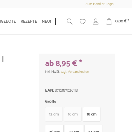
Zum Händler-Login
0,00 € *
NGEBOTE
REZEPTE
NEU!
 |
ab 8,95 € *
inkl. MwSt.
zzgl. Versandkosten
EAN:
8712187026118
Größe
12 cm
16 cm
18 cm