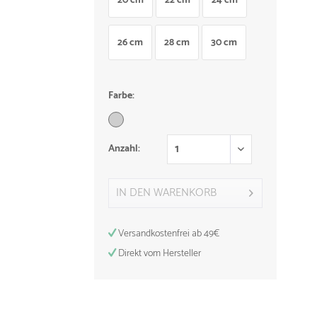
20 cm
22 cm
24 cm
26 cm
28 cm
30 cm
Farbe:
Anzahl:
IN DEN
WARENKORB
Versandkostenfrei ab 49€
Direkt vom Hersteller