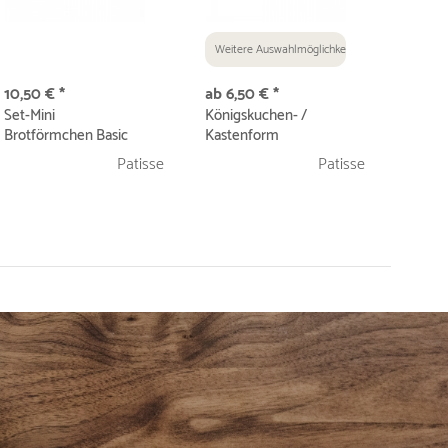
Weitere Auswahlmöglichkeiten
10,50 € *
ab 6,50 € *
Set-Mini
Königskuchen- /
Brotförmchen Basic
Kastenform
Weißblech 9cm 4-
Weißblech | Basic
Patisse
Patisse
teilig