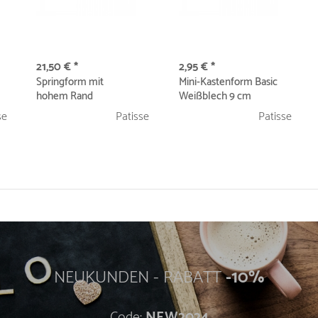
21,50 € *
2,95 € *
Springform mit
Mini-Kastenform Basic
hohem Rand
Weißblech 9 cm
auslaufsicher Ø 18
se
Patisse
Patisse
cm...
NEUKUNDEN - RABATT
-10%
Code:
NEW2024