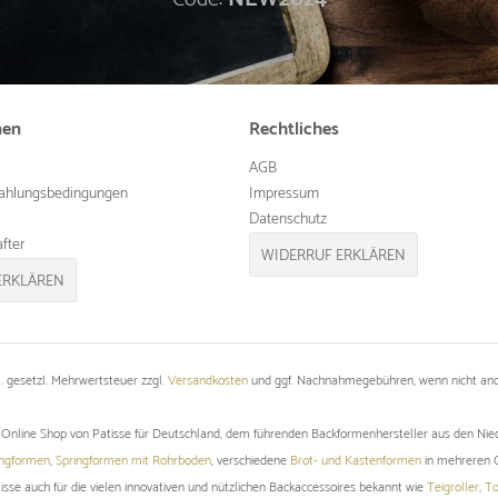
nen
Rechtliches
AGB
ahlungsbedingungen
Impressum
Datenschutz
fter
WIDERRUF ERKLÄREN
ERKLÄREN
kl. gesetzl. Mehrwertsteuer zzgl.
Versandkosten
und ggf. Nachnahmegebühren, wenn nicht and
er Online Shop von Patisse für Deutschland, dem führenden Backformenhersteller aus den Nie
ingformen
,
Springformen mit Rohrboden
, verschiedene
Brot- und Kastenformen
in mehreren Q
tisse auch für die vielen innovativen und nützlichen Backaccessoires bekannt wie
Teigroller
,
To