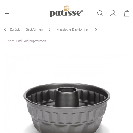
Zurück
Backformen
Klassische Backformen
Napf- und Guglhupfformen