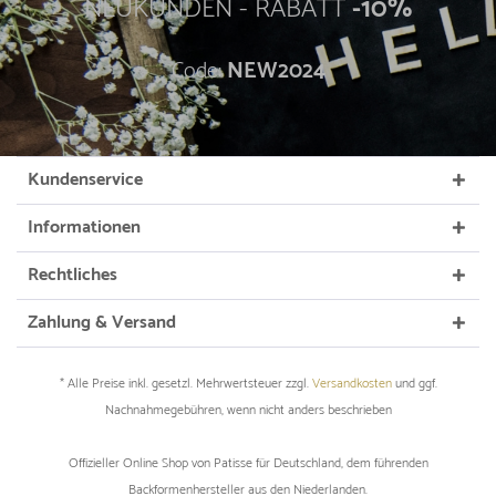
NEUKUNDEN - RABATT
-10%
Code:
NEW2024
Kundenservice
Informationen
Rechtliches
Zahlung & Versand
* Alle Preise inkl. gesetzl. Mehrwertsteuer zzgl.
Versandkosten
und ggf.
Nachnahmegebühren, wenn nicht anders beschrieben
Offizieller Online Shop von Patisse für Deutschland, dem führenden
Backformenhersteller aus den Niederlanden.