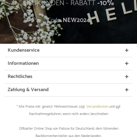
NEUKUNDEN - RABATT
-10%
Code:
NEW2024
Kundenservice
Informationen
Rechtliches
Zahlung & Versand
* Alle Preise inkl. gesetzl. Mehrwertsteuer zzgl.
Versandkosten
und ggf.
Nachnahmegebühren, wenn nicht anders beschrieben
Offizieller Online Shop von Patisse für Deutschland, dem führenden
Backformenhersteller aus den Niederlanden.