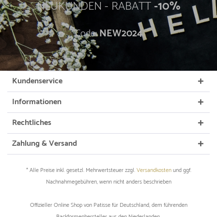
NEUKUNDEN - RABATT
-10%
Code:
NEW2024
Kundenservice
Informationen
Rechtliches
Zahlung & Versand
* Alle Preise inkl. gesetzl. Mehrwertsteuer zzgl.
Versandkosten
und ggf.
Nachnahmegebühren, wenn nicht anders beschrieben
Offizieller Online Shop von Patisse für Deutschland, dem führenden
Backformenhersteller aus den Niederlanden.